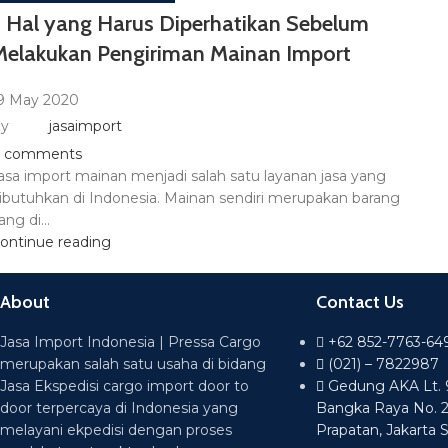
3 Hal yang Harus Diperhatikan Sebelum
Melakukan Pengiriman Mainan Import
9 May 2020
y
jasaimport
comments
asa import mainan menjadi salah satu layanan jasa yang
ibutuhkan di Indonesia. Mainan sendiri merupakan barang
ang di...
ontinue reading
About
Contact Us
Jasa Import Indonesia | Pressa Cargo
+62 852-7763-64
merupakan salah satu usaha di bidang
(021) – 7822987
Jasa Ekspedisi cargo import door to
Gedung AKA Lt. 9 
door terpercaya di Indonesia yang
Bangka Raya No. 
melayani ekpedisi dengan proses
Prapatan, Jakarta 