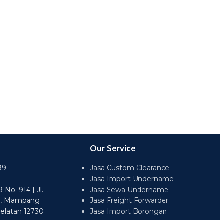
Our Service
99
Jasa Custom Clearance
Jasa Import Undername
No. 914 | Jl.
Jasa Sewa Undername
2, Mampang
Jasa Freight Forwarder
Selatan 12730
Jasa Import Borongan