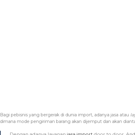
Bagi pebisnis yang bergerak di dunia import, adanya jasa atau
la
dimana mode pengiriman barang akan dijemput dan akan diant
Dengan adanya layanan
jasa import
door to door, And