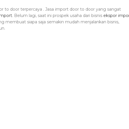
r to door terpercaya . Jasa import door to door yang sangat
 import
. Belum lagi, saat ini prospek usaha dari bisnis
ekspor impo
yang membuat siapa saja semakin mudah menjalankan bisnis,
un.