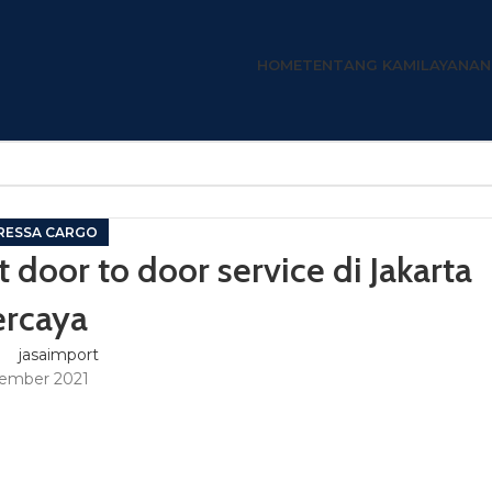
HOME
TENTANG KAMI
LAYANAN
RESSA CARGO
door to door service di Jakarta
ercaya
jasaimport
ember 2021