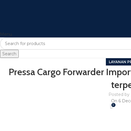
Menu
Search
LAYANAN P
Pressa Cargo Forwarder Import 
terp
Posted by
On 6 Dec
0