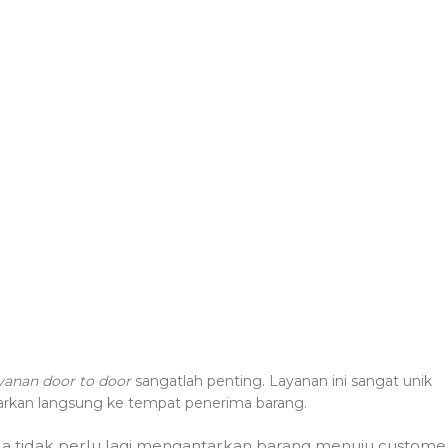
yanan door to door
sangatlah penting. Layanan ini sangat unik
arkan langsung ke tempat penerima barang.
a tidak perlu lagi mengantarkan barang menuju customer