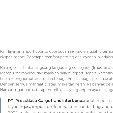
Kini, layanan import door to door sudah semakin mudah ditemu
ekspor import. Beberapa manfaat penting dari layanan ini adalah 
Barang bisa diantar langsung ke gudang consignee (Importir a
Mampu mempermudah masalah dalam import, seperti karantina SN
Lebih menghemat waktu dan tenaga Anda sebagai pelaku usa
Dengan semua manfaat di atas, maka tak heran jika banyak pel
Namun ingat untuk tetap memilih jasa yang terpercaya dan jug
PT. Presstiasa Cargotrans Interbenua
adalah perusa
layanan
jasa import
profesional dan handal bagi anda
2002, maka kami mampu memberikan pelayanan terb