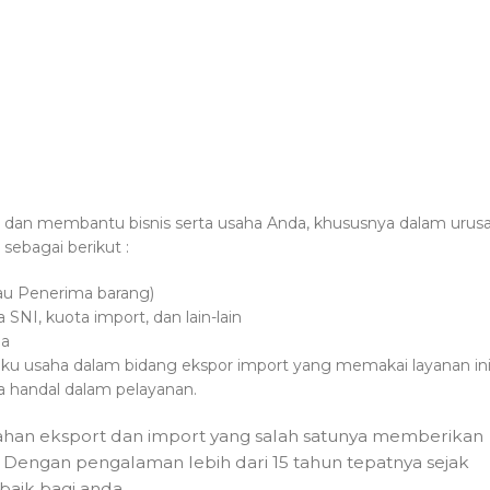
i dan membantu bisnis serta usaha Anda, khususnya dalam urus
sebagai berikut :
tau Penerima barang)
I, kuota import, dan lain-lain
ha
aku usaha dalam bidang ekspor import yang memakai layanan ini
a handal dalam pelayanan.
han eksport dan import yang salah satunya memberikan
. Dengan pengalaman lebih dari 15 tahun tepatnya sejak
aik bagi anda.