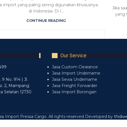
sa import yang paling sering digunakan khususnya
Jika sa
di Indonesia. Di I...
yang 
CONTINUE READING
Our Service
499
Jasa Custom Clearance
7
Jasa Import Undername
9 No. 914 | Jl.
Jasa Sewa Undername
o. 2, Mampang
Jasa Freight Forwarder
ta Selatan 12730
Jasa Import Borongan
a Import Pressa Cargo. All rights reserved Developed by
thidiw