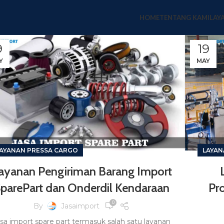
HOME
TENTANG KAMI
LAY
9
19
Y
MAY
AYANAN PRESSA CARGO
LAYAN
ayanan Pengiriman Barang Import
parePart dan Onderdil Kendaraan
Pr
0
By
Jasaimport
sa import spare part termasuk salah satu layanan