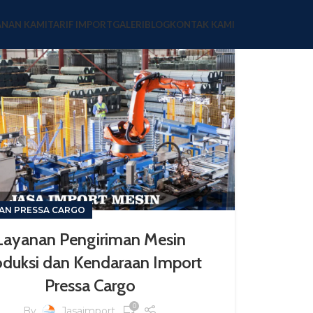
ANAN KAMI
TARIF IMPORT
GALERI
BLOG
KONTAK KAMI
AN PRESSA CARGO
Layanan Pengiriman Mesin
oduksi dan Kendaraan Import
Pressa Cargo
0
By
Jasaimport