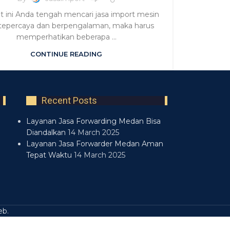
at ini Anda tengah mencari jasa import mesin
tepercaya dan berpengalaman, maka harus
memperhatikan beberapa ...
CONTINUE READING
Recent Posts
Layanan Jasa Forwarding Medan Bisa
Diandalkan
14 March 2025
Layanan Jasa Forwarder Medan Aman
Tepat Waktu
14 March 2025
eb
.