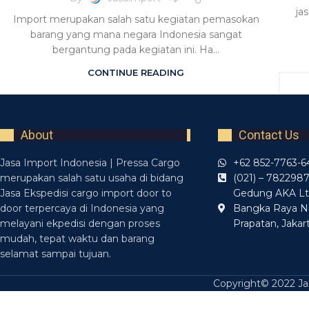
ja
Import merupakan salah satu kegiatan pemasokan
barang yang mana negara Indonesia sangat
bergantung pada kegiatan ini. Ha...
CONTINUE READING
About
Contact Us
Jasa Import Indonesia | Pressa Cargo
+62 852-7763-6
merupakan salah satu usaha di bidang
(021) – 782298
Jasa Ekspedisi cargo import door to
Gedung AKA Lt. 
door terpercaya di Indonesia yang
Bangka Raya N
melayani ekpedisi dengan proses
Prapatan, Jakar
mudah, tepat waktu dan barang
selamat sampai tujuan.
Copyright© 2022 Jas