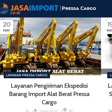
20
1
MAY
MA
LAYANAN PRESSA CARGO
L
Layanan Pengiriman Ekspedisi
L
Barang Import Alat Berat Pressa
S
Cargo
0
Ja
By
Jasaimport