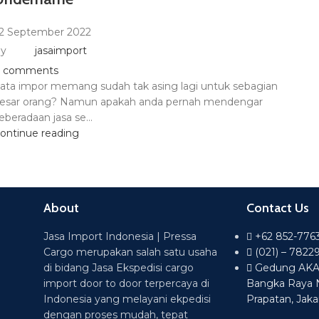
2 September 2022
y
jasaimport
comments
ata impor memang sudah tak asing lagi untuk sebagian
esar orang? Namun apakah anda pernah mendengar
eberadaan jasa se...
ontinue reading
About
Contact Us
Jasa Import Indonesia | Pressa
+62 852-776
Cargo merupakan salah satu usaha
(021) – 7822
di bidang Jasa Ekspedisi cargo
Gedung AKA L
import door to door terpercaya di
Bangka Raya 
Indonesia yang melayani ekpedisi
Prapatan, Jaka
dengan proses mudah, tepat