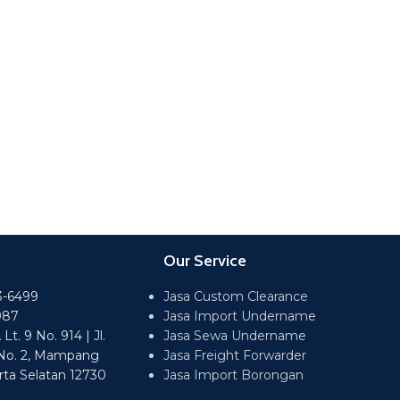
Our Service
3-6499
Jasa Custom Clearance
987
Jasa Import Undername
t. 9 No. 914 | Jl.
Jasa Sewa Undername
No. 2, Mampang
Jasa Freight Forwarder
rta Selatan 12730
Jasa Import Borongan