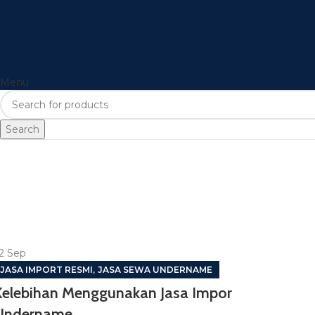
Menu
Search
2
Sep
,
JASA IMPORT RESMI
JASA SEWA UNDERNAME
Kelebihan Menggunakan Jasa Impor
Undername