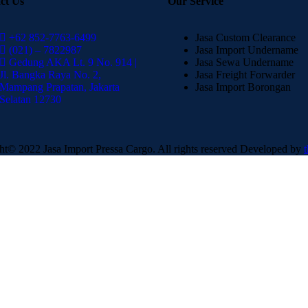
ct Us
Our Service
+62 852-7763-6499
Jasa Custom Clearance
(021) – 7822987
Jasa Import Undername
Gedung AKA Lt. 9 No. 914 |
Jasa Sewa Undername
Jl. Bangka Raya No. 2,
Jasa Freight Forwarder
Mampang Prapatan, Jakarta
Jasa Import Borongan
Selatan 12730
ht© 2022 Jasa Import Pressa Cargo. All rights reserved Developed by