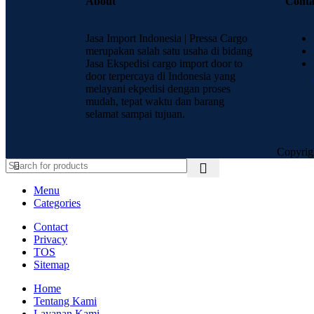
About
Conta
Jasa Import Indonesia | Pressa Cargo
merupakan salah satu usaha di bidang
Jasa Ekspedisi cargo import door to
door terpercaya di Indonesia yang
melayani ekpedisi dengan proses
mudah, tepat waktu dan barang
selamat sampai tujuan.
Copyrig
Menu
Categories
Contact
Privacy
TOS
Sitemap
Home
Tentang Kami
Layanan Kami