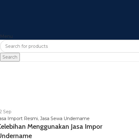
Menu
Search
2
Sep
asa Import Resmi
,
Jasa Sewa Undername
Kelebihan Menggunakan Jasa Impor
Undername