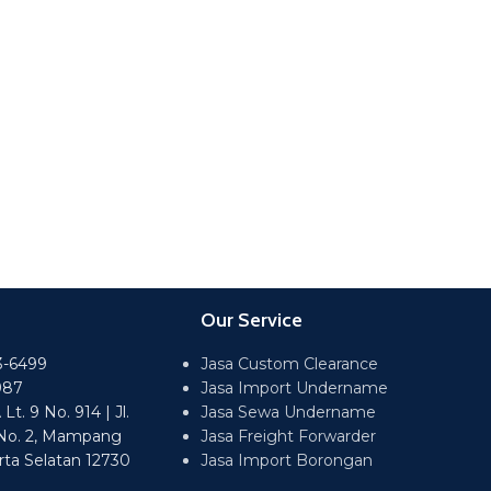
Our Service
3-6499
Jasa Custom Clearance
987
Jasa Import Undername
t. 9 No. 914 | Jl.
Jasa Sewa Undername
No. 2, Mampang
Jasa Freight Forwarder
rta Selatan 12730
Jasa Import Borongan