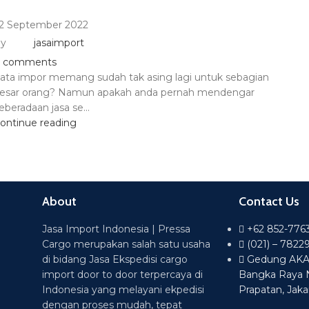
2 September 2022
y
jasaimport
comments
ata impor memang sudah tak asing lagi untuk sebagian
esar orang? Namun apakah anda pernah mendengar
eberadaan jasa se...
ontinue reading
About
Contact Us
Jasa Import Indonesia | Pressa
+62 852-776
Cargo merupakan salah satu usaha
(021) – 7822
di bidang Jasa Ekspedisi cargo
Gedung AKA L
import door to door terpercaya di
Bangka Raya 
Indonesia yang melayani ekpedisi
Prapatan, Jaka
dengan proses mudah, tepat