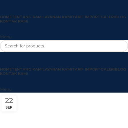
HOME
TENTANG KAMI
LAYANAN KAMI
TARIF IMPORT
GALERI
BLOG
KONTAK KAMI
Menu
HOME
TENTANG KAMI
LAYANAN KAMI
TARIF IMPORT
GALERI
BLOG
KONTAK KAMI
Menu
22
SEP