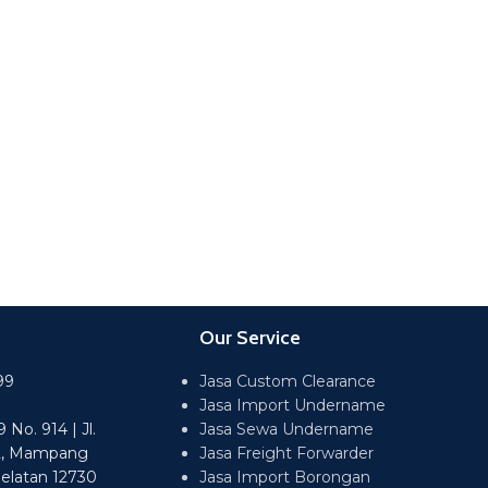
Our Service
99
Jasa Custom Clearance
Jasa Import Undername
No. 914 | Jl.
Jasa Sewa Undername
2, Mampang
Jasa Freight Forwarder
Selatan 12730
Jasa Import Borongan