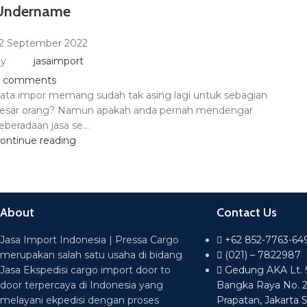
Undername
2 September 2022
y
jasaimport
comments
ata impor memang sudah tak asing lagi untuk sebagian
esar orang? Namun apakah anda pernah mendengar
eberadaan jasa se...
ontinue reading
About
Contact Us
Jasa Import Indonesia | Pressa Cargo
+62 852-7763-64
merupakan salah satu usaha di bidang
(021) – 7822987
Jasa Ekspedisi cargo import door to
Gedung AKA Lt. 9 
door terpercaya di Indonesia yang
Bangka Raya No. 
melayani ekpedisi dengan proses
Prapatan, Jakarta 