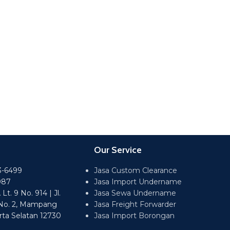
Our Service
3-6499
Jasa Custom Clearance
987
Jasa Import Undername
t. 9 No. 914 | Jl.
Jasa Sewa Undername
No. 2, Mampang
Jasa Freight Forwarder
rta Selatan 12730
Jasa Import Borongan