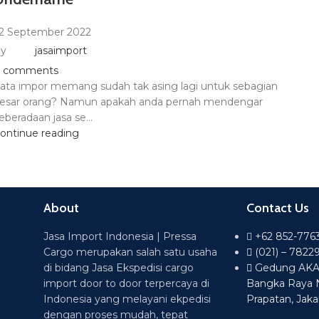
2 September 2022
y
jasaimport
comments
ata impor memang sudah tak asing lagi untuk sebagian
esar orang? Namun apakah anda pernah mendengar
eberadaan jasa se...
ontinue reading
About
Contact Us
Jasa Import Indonesia | Pressa
+62 852-776
Cargo merupakan salah satu usaha
(021) – 7822
di bidang Jasa Ekspedisi cargo
Gedung AKA L
import door to door terpercaya di
Bangka Raya 
Indonesia yang melayani ekpedisi
Prapatan, Jaka
dengan proses mudah, tepat