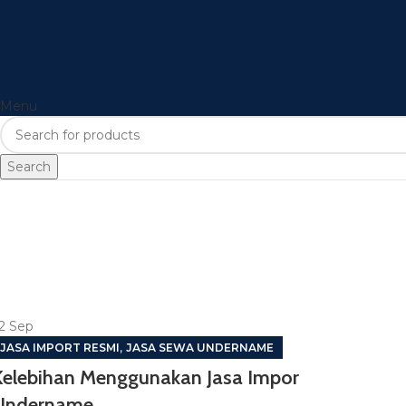
Menu
Search
2
Sep
,
JASA IMPORT RESMI
JASA SEWA UNDERNAME
Kelebihan Menggunakan Jasa Impor
Undername