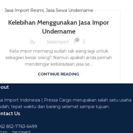
Jasa Import Resmi
,
Jasa Sewa Undername
Kelebihan Menggunakan Jasa Impor
Undername
0
By
Jasaimport
Kata impor memang sudah tak asing lagi untuk
sebagian besar orang? Namun apakah anda pernah
mendengar keberadaan jasa se...
CONTINUE READING
out
sa Import Indonesia | Pressa Cargo merupakan salah satu usaha 
dah, tepat waktu dan barang selamat sampai tujuan.
ntact Us
62 852-7763-6499