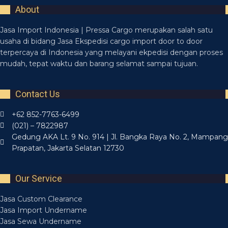
Et vestibulum quis a suspendisse
Decor
About
Jasa Import Indonesia | Pressa Cargo merupakan salah satu
usaha di bidang Jasa Ekspedisi cargo import door to door
terpercaya di Indonesia yang melayani ekpedisi dengan proses
mudah, tepat waktu dan barang selamat sampai tujuan.
Contact Us
+62 852-7763-6499
(021) – 7822987
Gedung AKA Lt. 9 No. 914 | Jl. Bangka Raya No. 2, Mampang
Prapatan, Jakarta Selatan 12730
Our Service
Jasa Custom Clearance
Jasa Import Undername
Jasa Sewa Undername