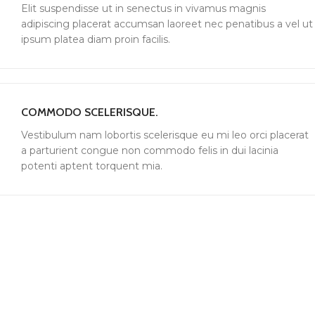
Elit suspendisse ut in senectus in vivamus magnis
adipiscing placerat accumsan laoreet nec penatibus a vel ut
ipsum platea diam proin facilis.
COMMODO SCELERISQUE.
Vestibulum nam lobortis scelerisque eu mi leo orci placerat
a parturient congue non commodo felis in dui lacinia
potenti aptent torquent mia.