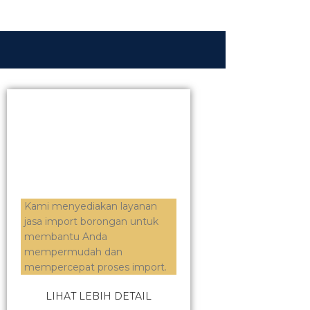
Kami menyediakan layanan
jasa import borongan untuk
membantu Anda
mempermudah dan
mempercepat proses import.
LIHAT LEBIH DETAIL