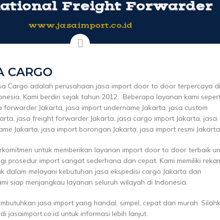
ational Freight Forwarder
www.jasaimport.co.id
A CARGO
sa Cargo adalah perusahaan jasa import door to door terpercaya d
onesia. Kami berdiri sejak tahun 2012. Beberapa layanan kami sepert
a forwarder Jakarta, jasa import undername Jakarta, jasa custom
arta, jasa freight forwarder Jakarta, jasa cargo import Jakarta, jasa
e Jakarta, jasa import borongan Jakarta, jasa import resmi Jakarta, 
erkomitmen untuk memberikan layanan import door to door terbaik u
gi prosedur import sangat sederhana dan cepat. Kami memiliki reka
ik dalam melayani kebutuhan jasa ekspedisi cargo Jakarta dan
ami siap menjangkau layanan seluruh wilayah di Indonesia.
mbutuhkan jasa import yang handal, simpel, cepat dan murah. Silah
i jasaimport.co.id untuk informasi lebih lanjut.