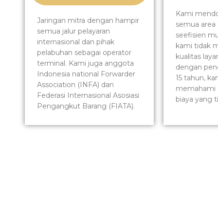
Kami mendor
Jaringan mitra dengan hampir
semua area 
semua jalur pelayaran
seefisien mu
internasional dan pihak
kami tidak 
pelabuhan sebagai operator
kualitas lay
terminal. Kami juga anggota
dengan peng
Indonesia national Forwarder
15 tahun, ka
Association (INFA) dan
memahami 
Federasi Internasional Asosiasi
biaya yang t
Pengangkut Barang (FIATA).