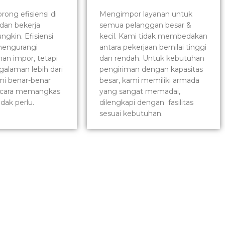
ong efisiensi di
Mengimpor layanan untuk
dan bekerja
semua pelanggan besar &
ngkin. Efisiensi
kecil. Kami tidak membedakan
mengurangi
antara pekerjaan bernilai tinggi
anan impor, tetapi
dan rendah. Untuk kebutuhan
alaman lebih dari
pengiriman dengan kapasitas
mi benar-benar
besar, kami memiliki armada
cara memangkas
yang sangat memadai,
idak perlu.
dilengkapi dengan fasilitas
sesuai kebutuhan.