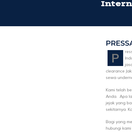
Intern
PRESS
res
P
Ind
jas
clearance Jak
sewa undernam
Kami telah b
Anda. Apa la
jejak yang ba
sekitarnya. K
Bagi yang me
hubungi kami d