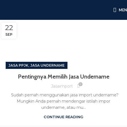
ME
22
SEP
,
JASA PPJK
JASA UNDERNAME
Pentingnya Memilih Jasa Undername
0
Jasaimport
Sudah pernah menggunakan jasa import undername?
Mungkin Anda pernah mendengar istilah impor
undername, atau mu...
CONTINUE READING