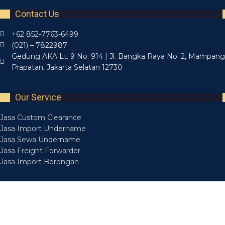
Contact Us
+62 852-7763-6499
(021) – 7822987
Gedung AKA Lt. 9 No. 914 | Jl. Bangka Raya No. 2, Mampang
Prapatan, Jakarta Selatan 12730
Our Service
Jasa Custom Clearance
Jasa Import Undername
Jasa Sewa Undername
Jasa Freight Forwarder
Jasa Import Borongan
Recent Posts
Layanan Jasa Forwarding Medan Bisa Diandalkan
14 March 2025
Layanan Jasa Forwarder Medan Aman Tepat Waktu
14 March