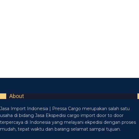
About
Jasa Import Indonesia | Pressa Cargo merupakan salah satu
usaha di bidang Jasa Ekspedisi cargo import door to door
terpercaya di Indonesia yang melayani ekpedisi dengan proses
mudah, tepat waktu dan barang selamat sampai tujuan.