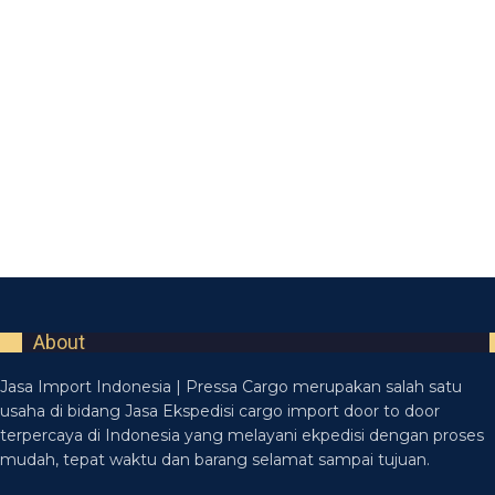
About
Jasa Import Indonesia | Pressa Cargo merupakan salah satu
usaha di bidang Jasa Ekspedisi cargo import door to door
terpercaya di Indonesia yang melayani ekpedisi dengan proses
mudah, tepat waktu dan barang selamat sampai tujuan.