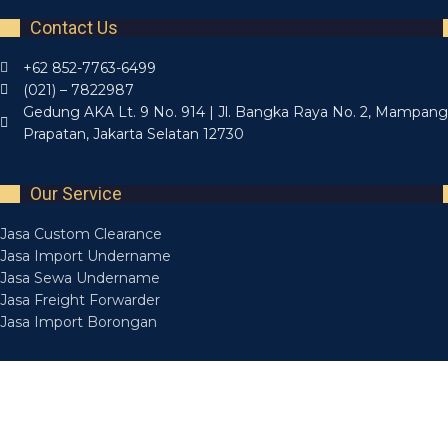
Contact Us
+62 852-7763-6499
(021) – 7822987
Gedung AKA Lt. 9 No. 914 | Jl. Bangka Raya No. 2, Mampang
Prapatan, Jakarta Selatan 12730
Our Service
Jasa Custom Clearance
Jasa Import Undername
Jasa Sewa Undername
Jasa Freight Forwarder
Jasa Import Borongan
Recent Posts
Layanan Jasa Forwarding Medan Bisa Diandalkan
14 March 2025
Layanan Jasa Forwarder Medan Aman Tepat Waktu
14 March