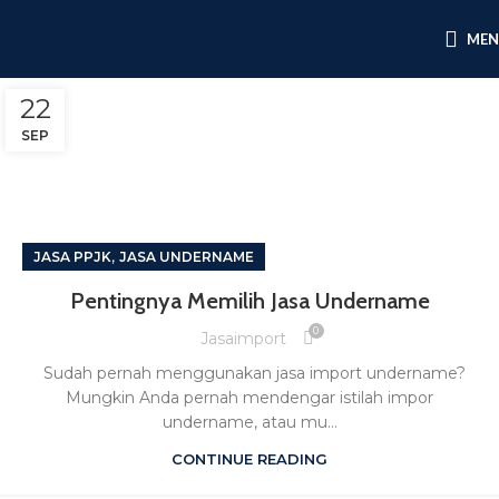
ME
22
SEP
,
JASA PPJK
JASA UNDERNAME
Pentingnya Memilih Jasa Undername
0
Jasaimport
Sudah pernah menggunakan jasa import undername?
Mungkin Anda pernah mendengar istilah impor
undername, atau mu...
CONTINUE READING