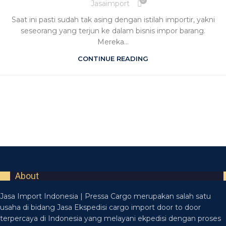
0
Jasaimport
Saat ini pasti sudah tak asing dengan istilah importir, yakni
seseorang yang terjun ke dalam bisnis impor barang.
Mereka...
CONTINUE READING
About
Jasa Import Indonesia | Pressa Cargo merupakan salah satu
usaha di bidang Jasa Ekspedisi cargo import door to door
terpercaya di Indonesia yang melayani ekpedisi dengan proses