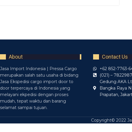
About
Contact Us
Jasa Import Indonesia | Pressa Cargo
+62 852-7763-6
merupakan salah satu usaha di bidang
(021) – 782298
Jasa Ekspedisi cargo import door to
Gedung AKA Lt. 
door terpercaya di Indonesia yang
Bangka Raya N
melayani ekpedisi dengan proses
Prapatan, Jakar
mudah, tepat waktu dan barang
selamat sampai tujuan.
Copyright© 2022 Jas