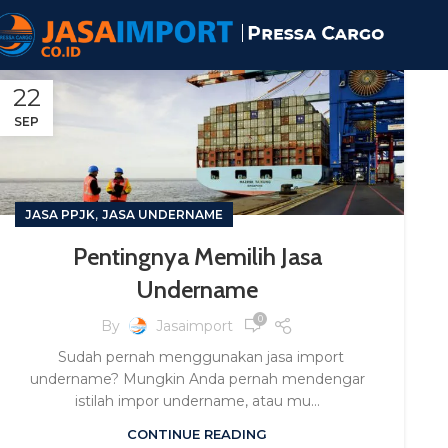
22
SEP
,
JASA PPJK
JASA UNDERNAME
Pentingnya Memilih Jasa
Undername
0
By
Jasaimport
Sudah pernah menggunakan jasa import
undername? Mungkin Anda pernah mendengar
istilah impor undername, atau mu...
CONTINUE READING