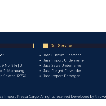
Our Service
499
Jasa Custom Clearance
7
Jasa Import Undername
9 No. 914 | Jl.
Jasa Sewa Undername
o. 2, Mampang
Jasa Freight Forwarder
ta Selatan 12730
Jasa Import Borongan
a Import Pressa Cargo. All rights reserved Developed by
thidiw