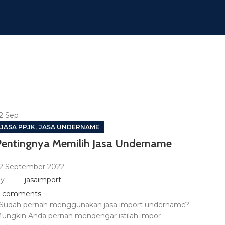
2
Sep
,
JASA PPJK
JASA UNDERNAME
Pentingnya Memilih Jasa Undername
2 September 2022
y
jasaimport
comments
udah pernah menggunakan jasa import undername?
ungkin Anda pernah mendengar istilah impor