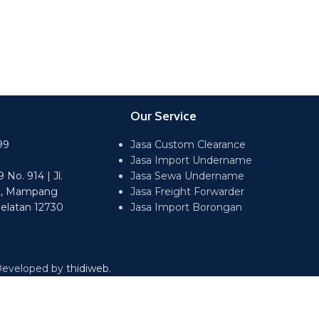
Our Service
99
Jasa Custom Clearance
Jasa Import Undername
No. 914 | Jl.
Jasa Sewa Undername
2, Mampang
Jasa Freight Forwarder
Selatan 12730
Jasa Import Borongan
 Developed by
thidiweb
.