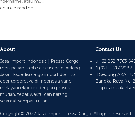
ndername, atau mu...
ontinue reading
About
Contact Us
Jasa Import Indonesia | Pressa Cargo
+62 852-7763-64
merupakan salah satu usaha di bidang
(021) – 7822987
Jasa Ekspedisi cargo import door to
Gedung AKA Lt. 9 
door terpercaya di Indonesia yang
Bangka Raya No. 
melayani ekpedisi dengan proses
Prapatan, Jakarta 
mudah, tepat waktu dan barang
selamat sampai tujuan.
Copyright© 2022 Jasa Import Pressa Cargo. All rights reserved