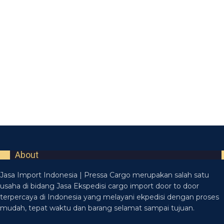
About
Jasa Import Indonesia | Pressa Cargo merupakan salah satu
usaha di bidang Jasa Ekspedisi cargo import door to door
terpercaya di Indonesia yang melayani ekpedisi dengan proses
mudah, tepat waktu dan barang selamat sampai tujuan.