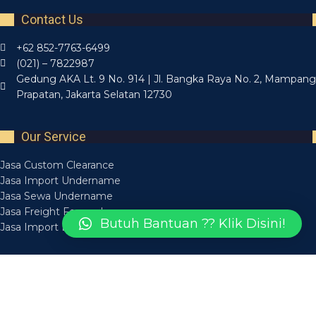
Contact Us
+62 852-7763-6499
(021) – 7822987
Gedung AKA Lt. 9 No. 914 | Jl. Bangka Raya No. 2, Mampang
Prapatan, Jakarta Selatan 12730
Our Service
Jasa Custom Clearance
Jasa Import Undername
Jasa Sewa Undername
Jasa Freight Forwarder
Butuh Bantuan ?? Klik Disini!
Jasa Import Borongan
Recent Posts
Layanan Jasa Forwarding Medan Bisa Diandalkan
14 March 2025
Layanan Jasa Forwarder Medan Aman Tepat Waktu
14 March