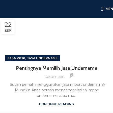
ME
22
SEP
,
JASA PPJK
JASA UNDERNAME
Pentingnya Memilih Jasa Undername
0
Jasaimport
Sudah pernah menggunakan jasa import undername?
Mungkin Anda pernah mendengar istilah impor
undername, atau mu...
CONTINUE READING