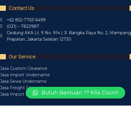
Contact Us
+62 852-7763-6499
(021) – 7822987
Gedung AKA Lt. 9 No. 914 | Jl. Bangka Raya No. 2, Mampang
Prapatan, Jakarta Selatan 12730
Our Service
Jasa Custom Clearance
Jasa Import Undername
Jasa Sewa Undername
Jasa Freight Forwarder
Butuh Bantuan ?? Klik Disini!
Jasa Import Borongan
Recent Posts
Layanan Jasa Forwarding Medan Bisa Diandalkan
14 March 2025
Layanan Jasa Forwarder Medan Aman Tepat Waktu
14 March