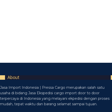
About
Jasa Import Indonesia | Pressa Cargo merupakan salah satu
usaha di bidang Jasa Ekspedisi cargo import door to door
terpercaya di Indonesia yang melayani ekpedisi dengan proses
mudah, tepat waktu dan barang selamat sampai tujuan.