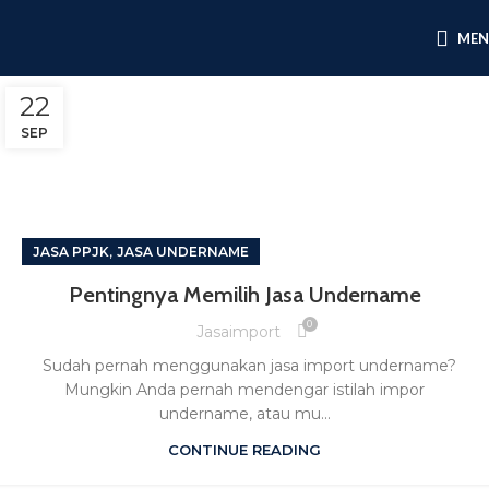
ME
22
SEP
,
JASA PPJK
JASA UNDERNAME
Pentingnya Memilih Jasa Undername
0
Jasaimport
Sudah pernah menggunakan jasa import undername?
Mungkin Anda pernah mendengar istilah impor
undername, atau mu...
CONTINUE READING