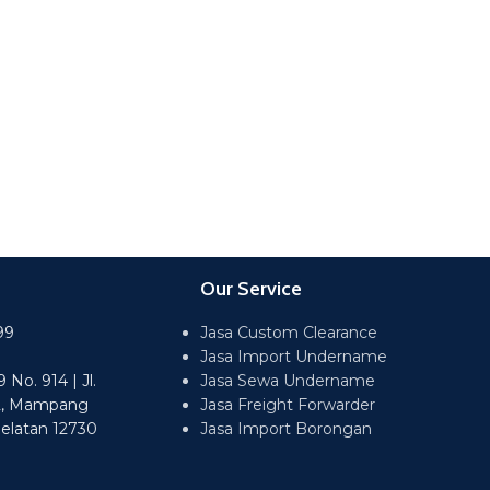
Our Service
99
Jasa Custom Clearance
Jasa Import Undername
No. 914 | Jl.
Jasa Sewa Undername
2, Mampang
Jasa Freight Forwarder
Selatan 12730
Jasa Import Borongan