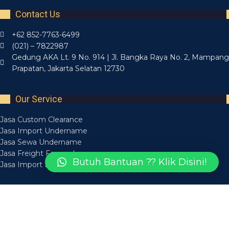
Contact Us
+62 852-7763-6499
(021) – 7822987
Gedung AKA Lt. 9 No. 914 | Jl. Bangka Raya No. 2, Mampang
Prapatan, Jakarta Selatan 12730
Our Service
Jasa Custom Clearance
Jasa Import Undername
Jasa Sewa Undername
Jasa Freight Forwarder
Butuh Bantuan ?? Klik Disini!
Jasa Import Borongan
Recent Posts
Layanan Jasa Forwarding Medan Bisa Diandalkan
14 March 2025
Layanan Jasa Forwarder Medan Aman Tepat Waktu
14 March