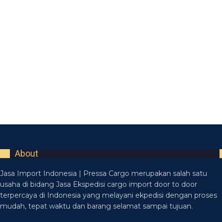
About
Jasa Import Indonesia | Pressa Cargo merupakan salah satu
usaha di bidang Jasa Ekspedisi cargo import door to door
terpercaya di Indonesia yang melayani ekpedisi dengan proses
mudah, tepat waktu dan barang selamat sampai tujuan.