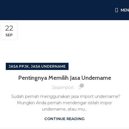
ME
22
SEP
,
JASA PPJK
JASA UNDERNAME
Pentingnya Memilih Jasa Undername
0
Jasaimport
Sudah pernah menggunakan jasa import undername?
Mungkin Anda pernah mendengar istilah impor
undername, atau mu...
CONTINUE READING