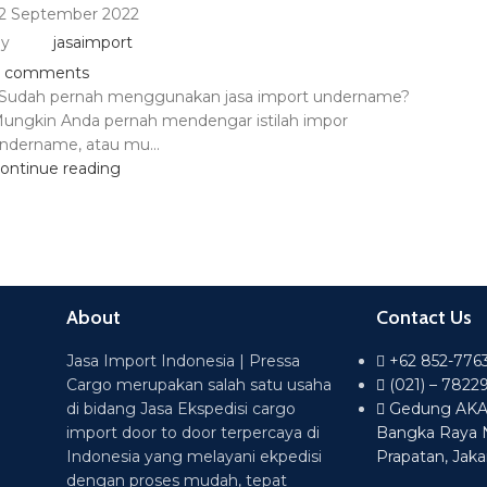
2 September 2022
y
jasaimport
comments
udah pernah menggunakan jasa import undername?
ungkin Anda pernah mendengar istilah impor
ndername, atau mu...
ontinue reading
About
Contact Us
Jasa Import Indonesia | Pressa
+62 852-776
Cargo merupakan salah satu usaha
(021) – 7822
di bidang Jasa Ekspedisi cargo
Gedung AKA L
import door to door terpercaya di
Bangka Raya 
Indonesia yang melayani ekpedisi
Prapatan, Jaka
dengan proses mudah, tepat