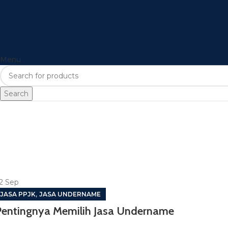
Menu
Search
2
Sep
,
JASA PPJK
JASA UNDERNAME
Pentingnya Memilih Jasa Undername