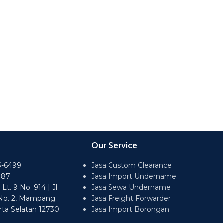
Our Service
3-6499
Jasa Custom Clearance
987
Jasa Import Undername
t. 9 No. 914 | Jl.
Jasa Sewa Undername
No. 2, Mampang
Jasa Freight Forwarder
rta Selatan 12730
Jasa Import Borongan