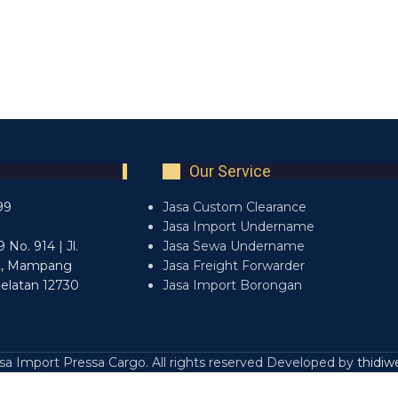
Our Service
99
Jasa Custom Clearance
Jasa Import Undername
No. 914 | Jl.
Jasa Sewa Undername
2, Mampang
Jasa Freight Forwarder
Selatan 12730
Jasa Import Borongan
a Import Pressa Cargo. All rights reserved Developed by
thidiw