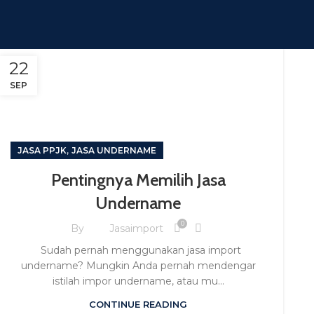
22
SEP
,
JASA PPJK
JASA UNDERNAME
Pentingnya Memilih Jasa
Undername
0
By
Jasaimport
Sudah pernah menggunakan jasa import
undername? Mungkin Anda pernah mendengar
istilah impor undername, atau mu...
CONTINUE READING