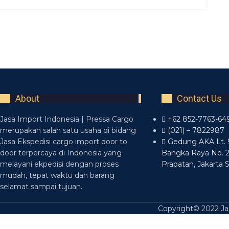
About
Contact Us
Jasa Import Indonesia | Pressa Cargo
+62 852-7763-64
merupakan salah satu usaha di bidang
(021) – 7822987
Jasa Ekspedisi cargo import door to
Gedung AKA Lt. 9 
door terpercaya di Indonesia yang
Bangka Raya No. 
melayani ekpedisi dengan proses
Prapatan, Jakarta 
mudah, tepat waktu dan barang
selamat sampai tujuan.
Copyright© 2022 Jas