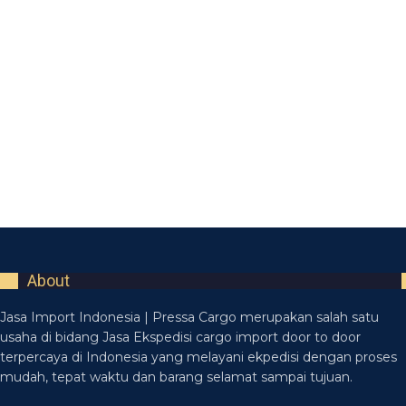
About
Jasa Import Indonesia | Pressa Cargo merupakan salah satu
usaha di bidang Jasa Ekspedisi cargo import door to door
terpercaya di Indonesia yang melayani ekpedisi dengan proses
mudah, tepat waktu dan barang selamat sampai tujuan.