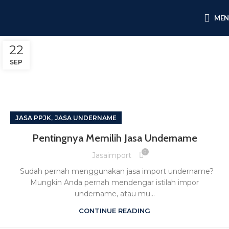
ME
22
SEP
,
JASA PPJK
JASA UNDERNAME
Pentingnya Memilih Jasa Undername
0
Jasaimport
Sudah pernah menggunakan jasa import undername?
Mungkin Anda pernah mendengar istilah impor
undername, atau mu...
CONTINUE READING