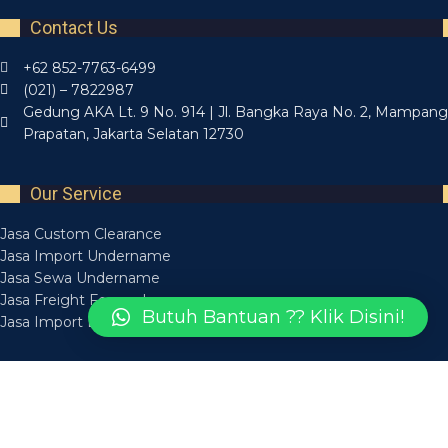
Contact Us
+62 852-7763-6499
(021) – 7822987
Gedung AKA Lt. 9 No. 914 | Jl. Bangka Raya No. 2, Mampang
Prapatan, Jakarta Selatan 12730
Our Service
Jasa Custom Clearance
Jasa Import Undername
Jasa Sewa Undername
Jasa Freight Forwarder
Butuh Bantuan ?? Klik Disini!
Jasa Import Borongan
Recent Posts
Layanan Jasa Forwarding Medan Bisa Diandalkan
14 March 2025
Layanan Jasa Forwarder Medan Aman Tepat Waktu
14 March