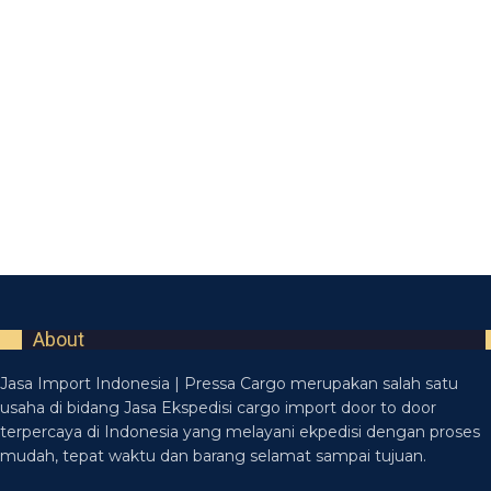
About
Jasa Import Indonesia | Pressa Cargo merupakan salah satu
usaha di bidang Jasa Ekspedisi cargo import door to door
terpercaya di Indonesia yang melayani ekpedisi dengan proses
mudah, tepat waktu dan barang selamat sampai tujuan.