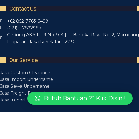
Contact Us
+62 852-7763-6499
(021) – 7822987
Gedung AKA Lt. 9 No. 914 | Jl. Bangka Raya No. 2, Mampang
Prapatan, Jakarta Selatan 12730
Our Service
Jasa Custom Clearance
Jasa Import Undername
Jasa Sewa Undername
Jasa Freight Forwarder
Butuh Bantuan ?? Klik Disini!
Jasa Import Borongan
Recent Posts
Layanan Jasa Forwarding Medan Bisa Diandalkan
14 March 2025
Layanan Jasa Forwarder Medan Aman Tepat Waktu
14 March