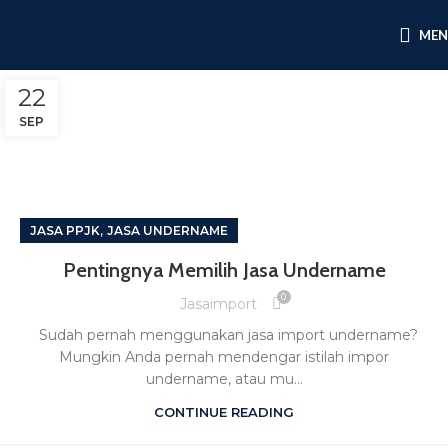
ME
22
SEP
,
JASA PPJK
JASA UNDERNAME
Pentingnya Memilih Jasa Undername
0
Jasaimport
Sudah pernah menggunakan jasa import undername?
Mungkin Anda pernah mendengar istilah impor
undername, atau mu...
CONTINUE READING