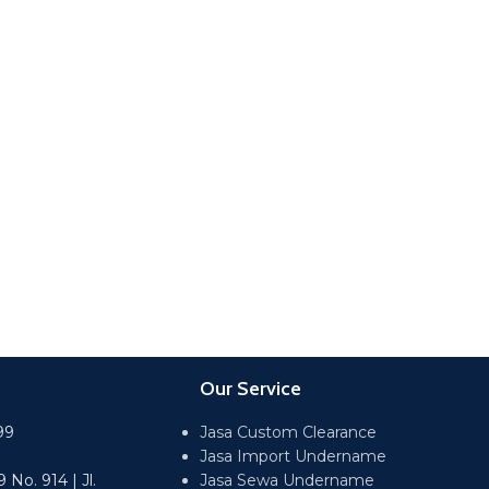
Our Service
99
Jasa Custom Clearance
Jasa Import Undername
No. 914 | Jl.
Jasa Sewa Undername