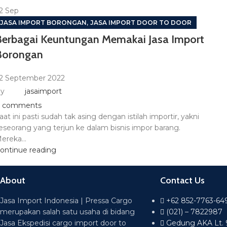
2
Sep
,
JASA IMPORT BORONGAN
JASA IMPORT DOOR TO DOOR
Berbagai Keuntungan Memakai Jasa Import
Borongan
2 September 2022
y
jasaimport
comments
aat ini pasti sudah tak asing dengan istilah importir, yakni
eseorang yang terjun ke dalam bisnis impor barang.
ereka...
ontinue reading
About
Contact Us
Jasa Import Indonesia | Pressa Cargo
+62 852-7763-64
merupakan salah satu usaha di bidang
(021) – 7822987
Jasa Ekspedisi cargo import door to
Gedung AKA Lt. 9 