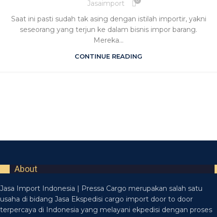
0
Jasaimport
Saat ini pasti sudah tak asing dengan istilah importir, yakni
seseorang yang terjun ke dalam bisnis impor barang.
Mereka...
CONTINUE READING
About
Jasa Import Indonesia | Pressa Cargo merupakan salah satu
usaha di bidang Jasa Ekspedisi cargo import door to door
terpercaya di Indonesia yang melayani ekpedisi dengan proses