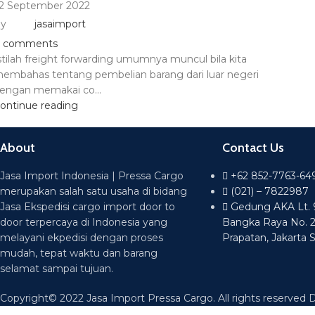
2 September 2022
y
jasaimport
comments
stilah freight forwarding umumnya muncul bila kita
embahas tentang pembelian barang dari luar negeri
engan memakai co...
ontinue reading
About
Contact Us
Jasa Import Indonesia | Pressa Cargo
+62 852-7763-64
merupakan salah satu usaha di bidang
(021) – 7822987
Jasa Ekspedisi cargo import door to
Gedung AKA Lt. 9 
door terpercaya di Indonesia yang
Bangka Raya No. 
melayani ekpedisi dengan proses
Prapatan, Jakarta 
mudah, tepat waktu dan barang
selamat sampai tujuan.
Copyright© 2022 Jasa Import Pressa Cargo. All rights reserved