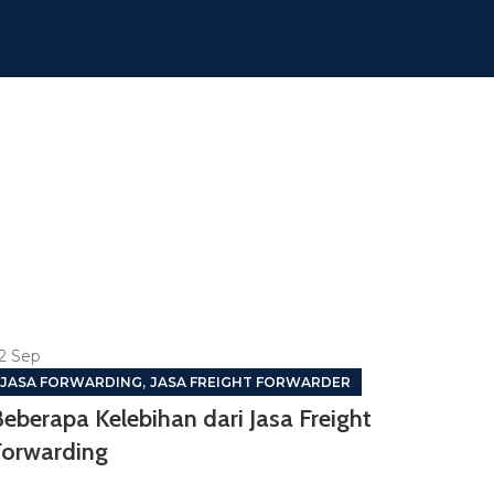
2
Sep
,
JASA FORWARDING
JASA FREIGHT FORWARDER
eberapa Kelebihan dari Jasa Freight
Forwarding