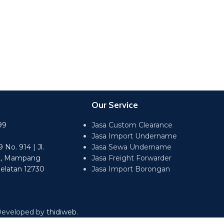
Our Service
99
Jasa Custom Clearance
Jasa Import Undername
No. 914 | Jl.
Jasa Sewa Undername
2, Mampang
Jasa Freight Forwarder
Selatan 12730
Jasa Import Borongan
 Developed by
thidiweb
.