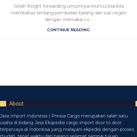
Istilah freight forwarding umumnya muncul bila kita
membahas tentang pembelian barang dari luar negeri
dengan memakai co...
CONTINUE READING
About
Jasa Import Indonesia | Pressa Cargo merupakan salah satu
usaha di bidang Jasa Ekspedisi cargo import door to door
terpercaya di Indonesia yang melayani ekpedisi dengan proses
mudah, tepat waktu dan barang selamat sampai tujuan.