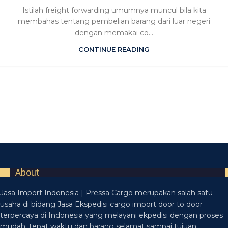
Istilah freight forwarding umumnya muncul bila kita
membahas tentang pembelian barang dari luar negeri
dengan memakai co...
CONTINUE READING
About
Jasa Import Indonesia | Pressa Cargo merupakan salah satu
usaha di bidang Jasa Ekspedisi cargo import door to door
terpercaya di Indonesia yang melayani ekpedisi dengan proses
mudah, tepat waktu dan barang selamat sampai tujuan.