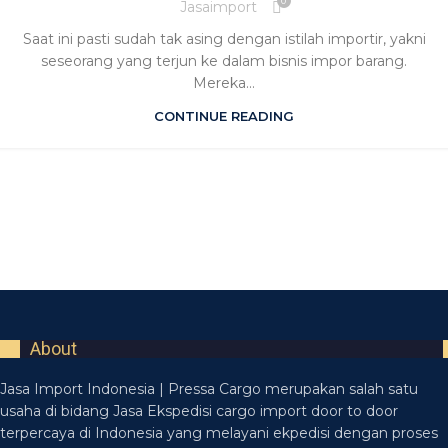
0
Jasaimport
Saat ini pasti sudah tak asing dengan istilah importir, yakni
seseorang yang terjun ke dalam bisnis impor barang.
Mereka...
CONTINUE READING
About
Jasa Import Indonesia | Pressa Cargo merupakan salah satu
usaha di bidang Jasa Ekspedisi cargo import door to door
terpercaya di Indonesia yang melayani ekpedisi dengan proses