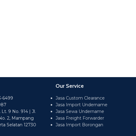
Our Service
3-6499
Jasa Custom Clearance
987
Jasa Import Undername
t. 9 No. 914 | Jl.
Jasa Sewa Undername
No. 2, Mampang
Jasa Freight Forwarder
rta Selatan 12730
Jasa Import Borongan