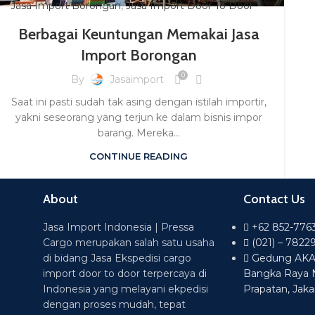
Jasa Import Borongan
,
Jasa Import Door To Door
Berbagai Keuntungan Memakai Jasa
Import Borongan
0
By
Jasaimport
Saat ini pasti sudah tak asing dengan istilah importir,
yakni seseorang yang terjun ke dalam bisnis impor
barang. Mereka...
CONTINUE READING
About
Contact Us
Jasa Import Indonesia | Pressa
+62 852-776
Cargo merupakan salah satu usaha
(021) – 7822
di bidang Jasa Ekspedisi cargo
Gedung AKA L
import door to door terpercaya di
Bangka Raya 
Indonesia yang melayani ekpedisi
Prapatan, Jaka
dengan proses mudah, tepat