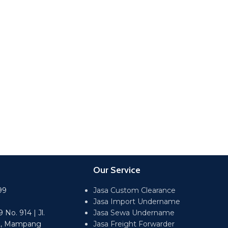
Our Service
99
Jasa Custom Clearance
Jasa Import Undername
No. 914 | Jl.
Jasa Sewa Undername
2, Mampang
Jasa Freight Forwarder