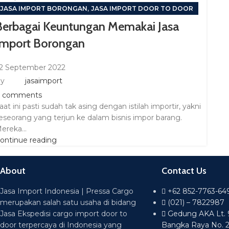
,
JASA IMPORT BORONGAN
JASA IMPORT DOOR TO DOOR
Berbagai Keuntungan Memakai Jasa
Import Borongan
2 September 2022
y
jasaimport
comments
aat ini pasti sudah tak asing dengan istilah importir, yakni
eseorang yang terjun ke dalam bisnis impor barang.
ereka...
ontinue reading
About
Contact Us
Jasa Import Indonesia | Pressa Cargo
+62 852-7763-64
merupakan salah satu usaha di bidang
(021) – 7822987
Jasa Ekspedisi cargo import door to
Gedung AKA Lt. 9 
door terpercaya di Indonesia yang
Bangka Raya No. 