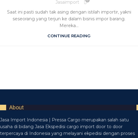
0
Jasaimport
Saat ini pasti sudah tak asing dengan istilah importir, yakni
seseorang yang terjun ke dalam bisnis impor barang.
Mereka...
CONTINUE READING
About
Jasa Import Indonesia | Pressa Cargo merupakan salah satu
usaha di bidang Jasa Ekspedisi cargo import door to door
terpercaya di Indonesia yang melayani ekpedisi dengan proses