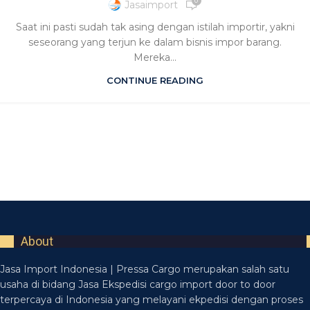
0
Jasaimport
Saat ini pasti sudah tak asing dengan istilah importir, yakni
seseorang yang terjun ke dalam bisnis impor barang.
Mereka...
CONTINUE READING
About
Jasa Import Indonesia | Pressa Cargo merupakan salah satu
usaha di bidang Jasa Ekspedisi cargo import door to door
terpercaya di Indonesia yang melayani ekpedisi dengan proses