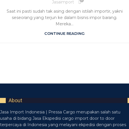
0
Jasaimport
Saat ini pasti sudah tak asing dengan istilah importir, yakni
seseorang yang terjun ke dalam bisnis impor barang.
Mereka...
CONTINUE READING
About
Jasa Import Indonesia | Pressa Cargo merupakan salah satu
usaha di bidang Jasa Ekspedisi cargo import door to door
terpercaya di Indonesia yang melayani ekpedisi dengan proses