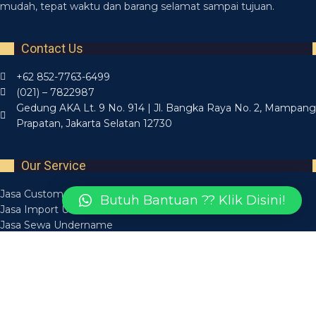
mudah, tepat waktu dan barang selamat sampai tujuan.
Contact Us
+62 852-7763-6499
(021) – 7822987
Gedung AKA Lt. 9 No. 914 | Jl. Bangka Raya No. 2, Mampang
Prapatan, Jakarta Selatan 12730
Our Service
Jasa Custom Clearance
Butuh Bantuan ?? Klik Disini!
Jasa Import Undername
Jasa Sewa Undername
Jasa Freight Forwarder
Jasa Import Borongan
Recent Posts