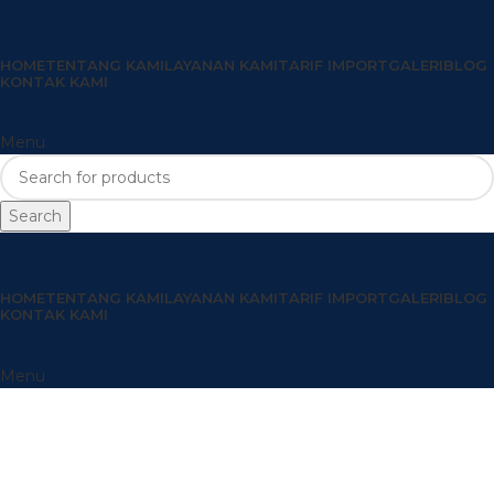
HOME
TENTANG KAMI
LAYANAN KAMI
TARIF IMPORT
GALERI
BLOG
KONTAK KAMI
Menu
Search
HOME
TENTANG KAMI
LAYANAN KAMI
TARIF IMPORT
GALERI
BLOG
KONTAK KAMI
Menu