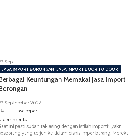
22
Sep
,
JASA IMPORT BORONGAN
JASA IMPORT DOOR TO DOOR
Berbagai Keuntungan Memakai Jasa Import
Borongan
22 September 2022
By
jasaimport
0
comments
Saat ini pasti sudah tak asing dengan istilah importir, yakni
seseorang yang terjun ke dalam bisnis impor barang. Mereka...