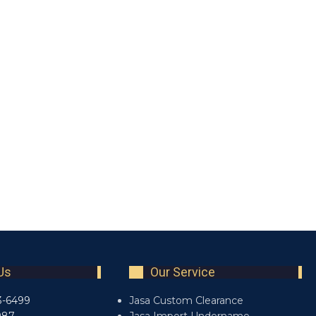
Us
Our Service
3-6499
Jasa Custom Clearance