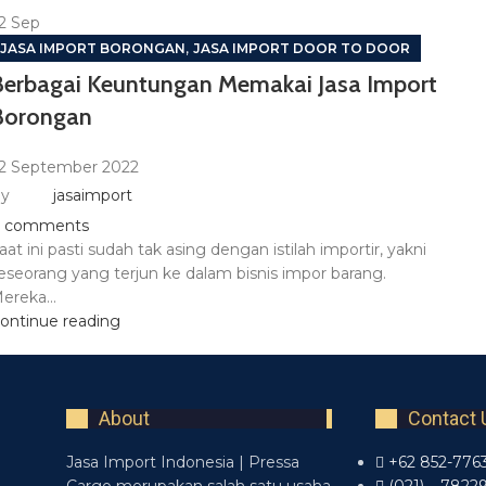
2
Sep
,
JASA IMPORT BORONGAN
JASA IMPORT DOOR TO DOOR
Berbagai Keuntungan Memakai Jasa Import
Borongan
2 September 2022
y
jasaimport
comments
aat ini pasti sudah tak asing dengan istilah importir, yakni
eseorang yang terjun ke dalam bisnis impor barang.
ereka...
ontinue reading
About
Contact 
Jasa Import Indonesia | Pressa
+62 852-776