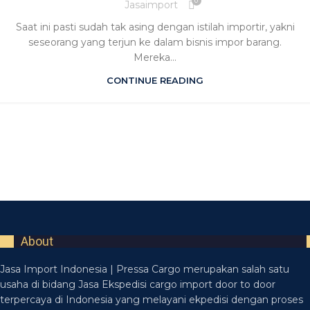
0
Jasaimport
Saat ini pasti sudah tak asing dengan istilah importir, yakni
seseorang yang terjun ke dalam bisnis impor barang.
Mereka...
CONTINUE READING
About
Jasa Import Indonesia | Pressa Cargo merupakan salah satu
usaha di bidang Jasa Ekspedisi cargo import door to door
terpercaya di Indonesia yang melayani ekpedisi dengan proses