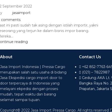
2 September 2022
y
jasaimport
comments
aat ini pasti sudah tak asing dengan istilah importir, yakni
eseorang yang terjun ke dalam bisnis impor barang.
ereka...
ontinue reading
About
Contact Us
Jasa Import Indonesia | Pressa Cargo
+62 852-7763-64
merupakan salah satu usaha di bidang
(021) – 7822987
Jasa Ekspedisi cargo import door to
Gedung AKA Lt. 9 
door terpercaya di Indonesia yang
Bangka Raya No. 
melayani ekpedisi dengan proses
Prapatan, Jakarta 
mudah, tepat waktu dan barang
selamat sampai tujuan.
Copyright© 2022 Jasa Import Pressa Cargo. All rights reserved