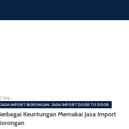
2
Sep
,
JASA IMPORT BORONGAN
JASA IMPORT DOOR TO DOOR
Berbagai Keuntungan Memakai Jasa Import
Borongan