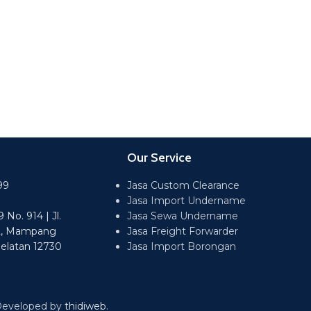
Our Service
99
Jasa Custom Clearance
Jasa Import Undername
No. 914 | Jl.
Jasa Sewa Undername
2, Mampang
Jasa Freight Forwarder
Selatan 12730
Jasa Import Borongan
 Developed by
thidiweb
.