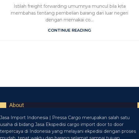
Istilah freight forwarding umumnya muncul bila kita
membahas tentang pembelian barang dari luar negeri
dengan memakai co...
CONTINUE READING
About
Jasa Import Indonesia | Pressa Cargo merupakan salah satu
usaha di bidang Jasa Ekspedisi cargo import door to door
terpercaya di Indonesia yang melayani ekpedisi dengan proses
mudah, tepat waktu dan barang selamat sampai tujuan.