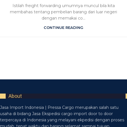
Istilah freight forwarding umumnya muncul bila kita
membahas tentang pembelian barang dari luar negeri
dengan memakai co...
CONTINUE READING
About
Jasa Import Indonesia | Pressa Cargo merupakan salah satu
usaha di bidang Jasa Ekspedisi cargo import door to door
terpercaya di Indonesia yang melayani ekpedisi dengan proses
mudah, tepat waktu dan barang selamat sampai tujuan.