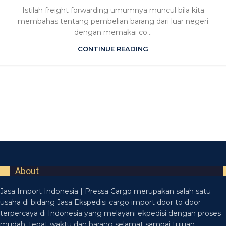
Istilah freight forwarding umumnya muncul bila kita
membahas tentang pembelian barang dari luar negeri
dengan memakai co...
CONTINUE READING
About
Jasa Import Indonesia | Pressa Cargo merupakan salah satu
usaha di bidang Jasa Ekspedisi cargo import door to door
terpercaya di Indonesia yang melayani ekpedisi dengan proses
mudah, tepat waktu dan barang selamat sampai tujuan.