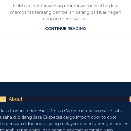
Istilah freight forwarding umumnya muncul bila kita
membahas tentang pembelian barang dari luar negeri
dengan memakai co...
CONTINUE READING
About
Jasa Import Indonesia | Pressa Cargo merupakan salah satu
usaha di bidang Jasa Ekspedisi cargo import door to door
terpercaya di Indonesia yang melayani ekpedisi dengan proses
mudah, tepat waktu dan barang selamat sampai tujuan.