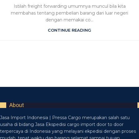
Istilah freight forwarding umumnya muncul bila kita
membahas tentang pembelian barang dari luar negeri
dengan memakai co...
CONTINUE READING
About
Jasa Import Indonesia | Pressa Cargo merupakan salah satu
usaha di bidang Jasa Ekspedisi cargo import door to door
terpercaya di Indonesia yang melayani ekpedisi dengan proses
mudah, tepat waktu dan barang selamat sampai tujuan.