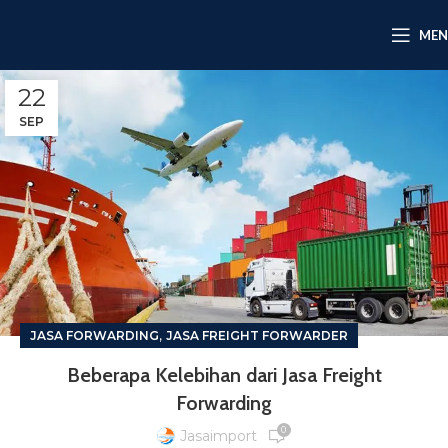
ME
22
SEP
,
JASA FORWARDING
JASA FREIGHT FORWARDER
Beberapa Kelebihan dari Jasa Freight
Forwarding
0
Jasaimport