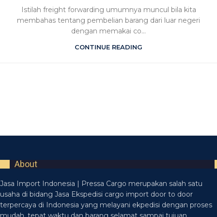
Istilah freight forwarding umumnya muncul bila kita
membahas tentang pembelian barang dari luar negeri
dengan memakai co...
CONTINUE READING
About
Jasa Import Indonesia | Pressa Cargo merupakan salah satu
usaha di bidang Jasa Ekspedisi cargo import door to door
terpercaya di Indonesia yang melayani ekpedisi dengan proses
mudah, tepat waktu dan barang selamat sampai tujuan.