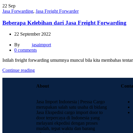
22
Sep
Jasa Forwarding
,
Jasa Freight Forwarder
Beberapa Kelebihan dari Jasa Freight Forwarding
22 September 2022
By
jasaimport
0
comments
Istilah freight forwarding umumnya muncul bila kita membahas tentan
Continue reading
About
Conta
Jasa Import Indonesia | Pressa Cargo
merupakan salah satu usaha di bidang
Jasa Ekspedisi cargo import door to
door terpercaya di Indonesia yang
melayani ekpedisi dengan proses
mudah, tepat waktu dan barang