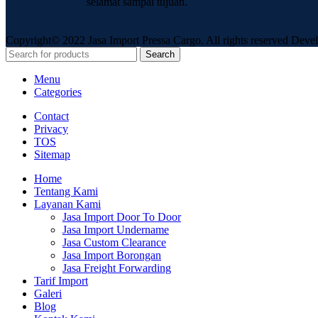
selamat sampai tujuan.
Copyright© 2022 Jasa Import Pressa Cargo. All rights reserved Dev
Search
Menu
Categories
Contact
Privacy
TOS
Sitemap
Home
Tentang Kami
Layanan Kami
Jasa Import Door To Door
Jasa Import Undername
Jasa Custom Clearance
Jasa Import Borongan
Jasa Freight Forwarding
Tarif Import
Galeri
Blog