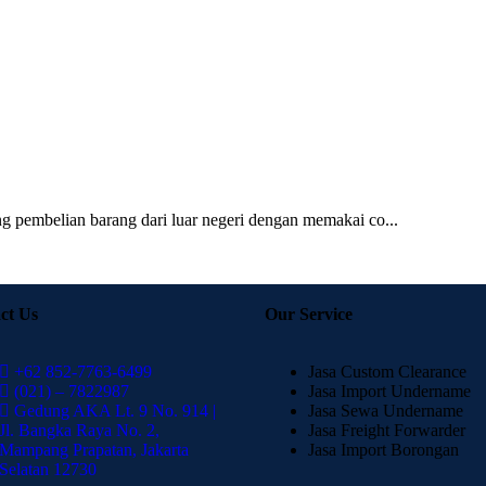
g pembelian barang dari luar negeri dengan memakai co...
ct Us
Our Service
+62 852-7763-6499
Jasa Custom Clearance
(021) – 7822987
Jasa Import Undername
Gedung AKA Lt. 9 No. 914 |
Jasa Sewa Undername
Jl. Bangka Raya No. 2,
Jasa Freight Forwarder
Mampang Prapatan, Jakarta
Jasa Import Borongan
Selatan 12730