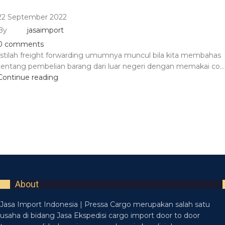
22 September 2022
By
jasaimport
0
comments
Istilah freight forwarding umumnya muncul bila kita membahas
tentang pembelian barang dari luar negeri dengan memakai co...
Continue reading
About
Jasa Import Indonesia | Pressa Cargo merupakan salah satu
usaha di bidang Jasa Ekspedisi cargo import door to door