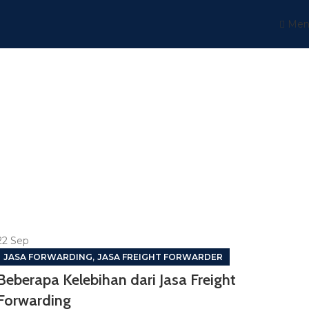
Men
22
Sep
,
JASA FORWARDING
JASA FREIGHT FORWARDER
Beberapa Kelebihan dari Jasa Freight
Forwarding