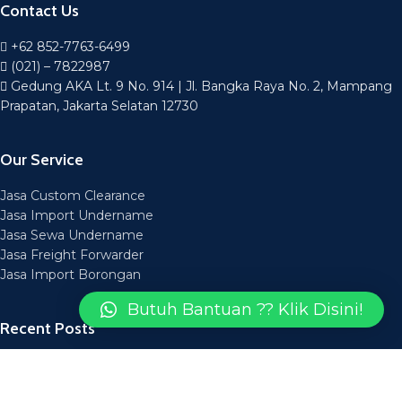
Contact Us
+62 852-7763-6499
(021) – 7822987
Gedung AKA Lt. 9 No. 914 | Jl. Bangka Raya No. 2, Mampang
Prapatan, Jakarta Selatan 12730
Our Service
Jasa Custom Clearance
Jasa Import Undername
Jasa Sewa Undername
Jasa Freight Forwarder
Jasa Import Borongan
Butuh Bantuan ?? Klik Disini!
Recent Posts
Layanan Jasa Forwarding Medan Bisa Diandalkan
14 March 2025
Layanan Jasa Forwarder Medan Aman Tepat Waktu
14 March