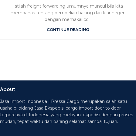
Istilah freight forwarding umumnya muncul bila kita
membahas tentang pembelian barang dari luar negeri
dengan memakai co...
CONTINUE READING
About
Jasa Import Indonesia | Pressa Cargo merupakan salah satu
usaha di bidang Jasa Ekspedisi cargo import door to door
terpercaya di Indonesia yang melayani ekpedisi dengan proses
mudah, tepat waktu dan barang selamat sampai tujuan.