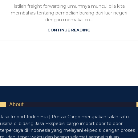
Istilah freight forwarding umumnya muncul bila kita
membahas tentang pembelian barang dari luar negeri
dengan memakai co...
CONTINUE READING
About
Jasa Import Indonesia | Pressa Cargo merupakan salah satu
usaha di bidang Jasa Ekspedisi cargo import door to door
terpercaya di Indonesia yang melayani ekpedisi dengan proses
mudah, tepat waktu dan barang selamat sampai tujuan.